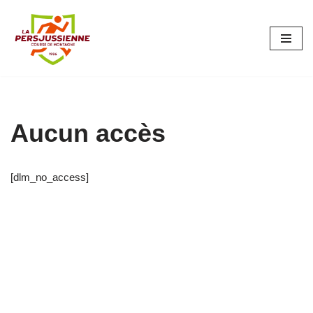
Aller
au
contenu
Aucun accès
[dlm_no_access]