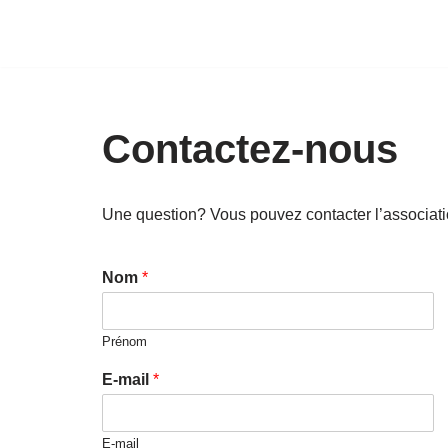
Aller
au
contenu
Contactez-nous
Une question? Vous pouvez contacter l’associatio
Nom
*
Prénom
E-mail
*
E-mail