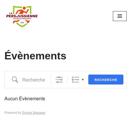
Aller
au
contenu
Évènements
RECHERCHE
Aucun Évènements
Powered by
Events Manager